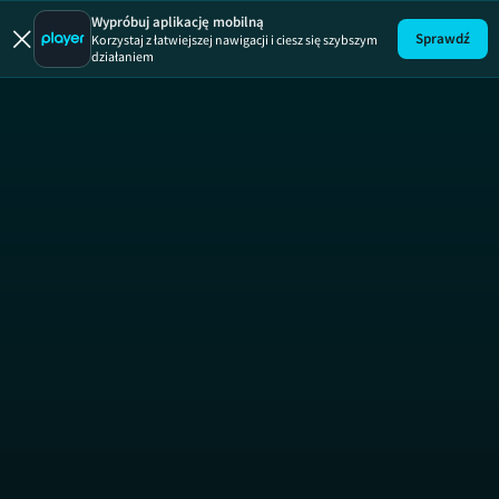
Łapu Capu
Wypróbuj aplikację mobilną
Sprawdź
Korzystaj z łatwiejszej nawigacji i ciesz się szybszym
działaniem