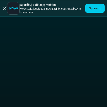
Łapu Capu
Wypróbuj aplikację mobilną
Sprawdź
Korzystaj z łatwiejszej nawigacji i ciesz się szybszym
działaniem