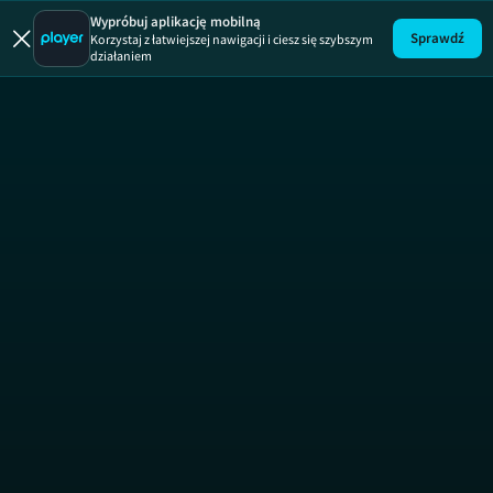
Łapu Capu
Wypróbuj aplikację mobilną
Sprawdź
Korzystaj z łatwiejszej nawigacji i ciesz się szybszym
działaniem