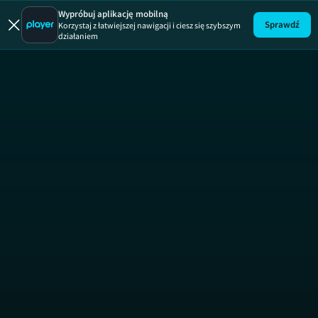
Łapu Capu
Wypróbuj aplikację mobilną
Sprawdź
Korzystaj z łatwiejszej nawigacji i ciesz się szybszym
działaniem