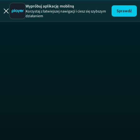
Łapu Capu
Wypróbuj aplikację mobilną
Sprawdź
Korzystaj z łatwiejszej nawigacji i ciesz się szybszym
działaniem