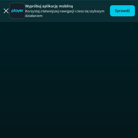
Łapu Capu
Wypróbuj aplikację mobilną
Sprawdź
Korzystaj z łatwiejszej nawigacji i ciesz się szybszym
działaniem