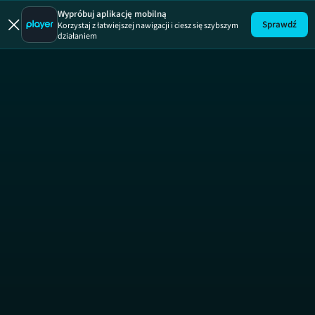
Wypróbuj aplikację mobilną
Sprawdź
Korzystaj z łatwiejszej nawigacji i ciesz się szybszym
działaniem