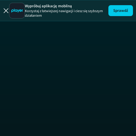
Ale urwał!
Speed on the water
Wypróbuj aplikację mobilną
Sprawdź
Korzystaj z łatwiejszej nawigacji i ciesz się szybszym
działaniem