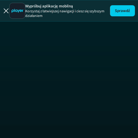
Wypróbuj aplikację mobilną
Sprawdź
Korzystaj z łatwiejszej nawigacji i ciesz się szybszym
działaniem