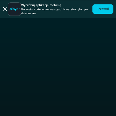
Wypróbuj aplikację mobilną
Sprawdź
Korzystaj z łatwiejszej nawigacji i ciesz się szybszym
działaniem