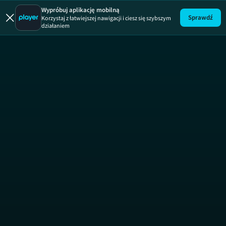
Wypróbuj aplikację mobilną
Sprawdź
Korzystaj z łatwiejszej nawigacji i ciesz się szybszym
działaniem