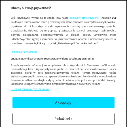
Wypróbuj aplikację mobilną
Dbamy o Twoją prywatność
Sprawdź
Korzystaj z łatwiejszej nawigacji i ciesz się szybszym
działaniem
Jeśli użytkownik wyrazi na to zgodę, my, nasze
podmioty stowarzyszone
i naszych
161
Zaufanych Partnerów IAB może przechowywać dane osobowe na urządzeniu użytkownika i
uzyskiwać do nich dostęp w celu zapewnienia bardziej spersonalizowanego sposobu
przeglądania. Odbywa się to poprzez przetwarzanie danych osobowych zebranych z
danych przeglądania przechowywanych w plikach cookie. Użytkownik może
udzielić/wycofać zgodę i sprzeciwić się przetwarzaniu w oparciu o uzasadniony interes w
dowolnym momencie, klikając przycisk „Ustawienia plików cookie i reklam”.
Polityka Prywatności
Wraz z naszymi partnerami przetwarzamy dane w celu zapewnienia:
Przechowywanie informacji na urządzeniu lub dostęp do nich. Tworzenie profili w celu
personalizacji treści. Wykorzystywanie profili w celu doboru spersonalizowanych treści.
Tworzenie profili w celu spersonalizowanych reklam. Pomiar efektywności treści.
Wykorzystanie profili do wyboru spersonalizowanych reklam. Pomiar efektywności reklam.
Rozumienie odbiorców dzięki statystyce lub kombinacji danych z różnych źródeł. Rozwój i
ulepszanie usług. Wykorzystywanie ograniczonych danych do wyboru reklam.
Lista partnerów (dostawców)
Akceptuję
Pokaż cele