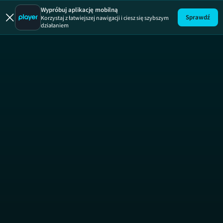
Wypróbuj aplikację mobilną
Sprawdź
Korzystaj z łatwiejszej nawigacji i ciesz się szybszym
działaniem