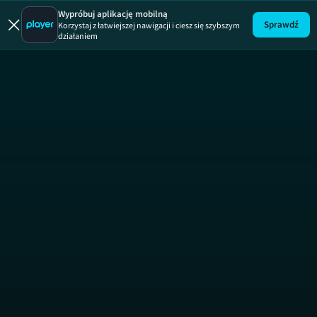
Wypróbuj aplikację mobilną
Sprawdź
Korzystaj z łatwiejszej nawigacji i ciesz się szybszym
działaniem