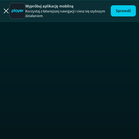
Wypróbuj aplikację mobilną
Sprawdź
Korzystaj z łatwiejszej nawigacji i ciesz się szybszym
działaniem