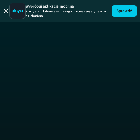
Wypróbuj aplikację mobilną
Sprawdź
Korzystaj z łatwiejszej nawigacji i ciesz się szybszym
działaniem