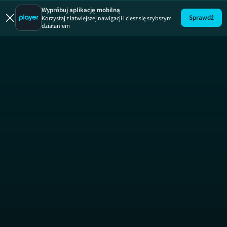
Wypróbuj aplikację mobilną
Sprawdź
Korzystaj z łatwiejszej nawigacji i ciesz się szybszym
działaniem