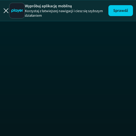
Wypróbuj aplikację mobilną
Sprawdź
Korzystaj z łatwiejszej nawigacji i ciesz się szybszym
działaniem