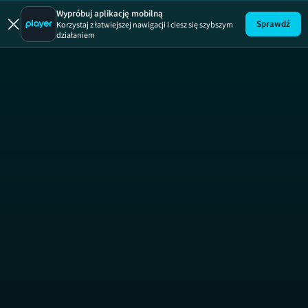
Wypróbuj aplikację mobilną
Sprawdź
Korzystaj z łatwiejszej nawigacji i ciesz się szybszym
działaniem