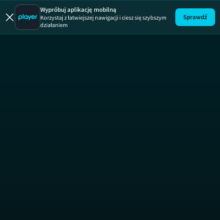
Wypróbuj aplikację mobilną
Sprawdź
Korzystaj z łatwiejszej nawigacji i ciesz się szybszym
działaniem