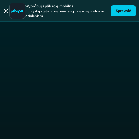
Wypróbuj aplikację mobilną
Sprawdź
Korzystaj z łatwiejszej nawigacji i ciesz się szybszym
działaniem