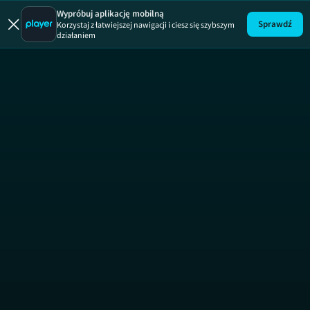
Wypróbuj aplikację mobilną
Sprawdź
Korzystaj z łatwiejszej nawigacji i ciesz się szybszym
działaniem