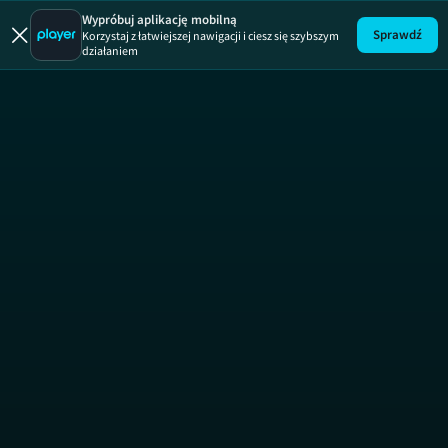
Wypróbuj aplikację mobilną
Sprawdź
Korzystaj z łatwiejszej nawigacji i ciesz się szybszym
działaniem