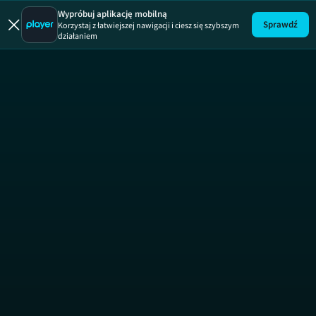
Wypróbuj aplikację mobilną
Sprawdź
Korzystaj z łatwiejszej nawigacji i ciesz się szybszym
działaniem