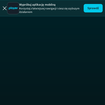
Wypróbuj aplikację mobilną
Sprawdź
Korzystaj z łatwiejszej nawigacji i ciesz się szybszym
działaniem