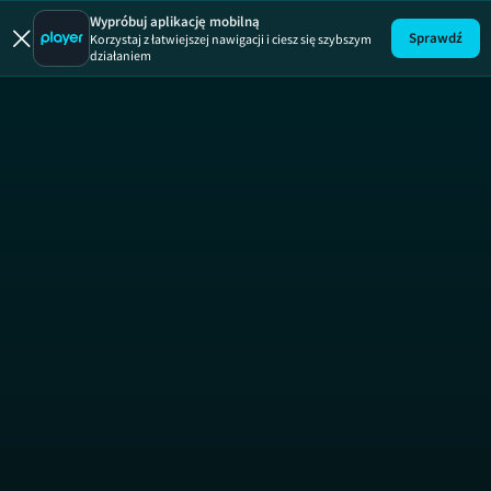
Wypróbuj aplikację mobilną
Sprawdź
Korzystaj z łatwiejszej nawigacji i ciesz się szybszym
działaniem