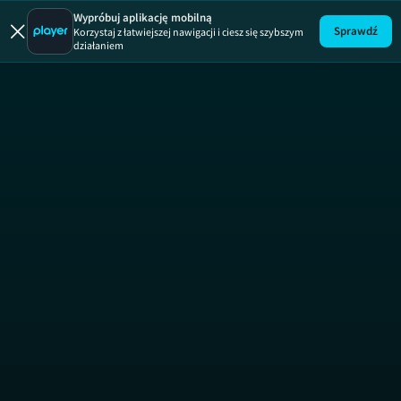
Wypróbuj aplikację mobilną
Sprawdź
Korzystaj z łatwiejszej nawigacji i ciesz się szybszym
działaniem