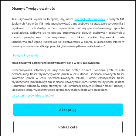
Wypróbuj aplikację mobilną
Dbamy o Twoją prywatność
Sprawdź
Korzystaj z łatwiejszej nawigacji i ciesz się szybszym
działaniem
Jeśli użytkownik wyrazi na to zgodę, my, nasze
podmioty stowarzyszone
i naszych
161
Zaufanych Partnerów IAB może przechowywać dane osobowe na urządzeniu użytkownika i
uzyskiwać do nich dostęp w celu zapewnienia bardziej spersonalizowanego sposobu
przeglądania. Odbywa się to poprzez przetwarzanie danych osobowych zebranych z
danych przeglądania przechowywanych w plikach cookie. Użytkownik może
udzielić/wycofać zgodę i sprzeciwić się przetwarzaniu w oparciu o uzasadniony interes w
dowolnym momencie, klikając przycisk „Ustawienia plików cookie i reklam”.
Polityka Prywatności
Wraz z naszymi partnerami przetwarzamy dane w celu zapewnienia:
Przechowywanie informacji na urządzeniu lub dostęp do nich. Tworzenie profili w celu
personalizacji treści. Wykorzystywanie profili w celu doboru spersonalizowanych treści.
Tworzenie profili w celu spersonalizowanych reklam. Pomiar efektywności treści.
Wykorzystanie profili do wyboru spersonalizowanych reklam. Pomiar efektywności reklam.
Rozumienie odbiorców dzięki statystyce lub kombinacji danych z różnych źródeł. Rozwój i
ulepszanie usług. Wykorzystywanie ograniczonych danych do wyboru reklam.
Lista partnerów (dostawców)
Akceptuję
Pokaż cele