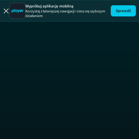
Wypróbuj aplikację mobilną
Sprawdź
Korzystaj z łatwiejszej nawigacji i ciesz się szybszym
działaniem