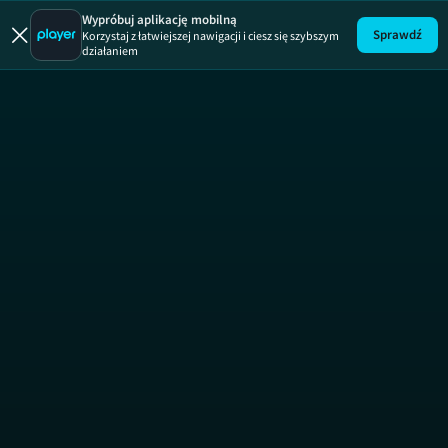
Wypróbuj aplikację mobilną
Sprawdź
Korzystaj z łatwiejszej nawigacji i ciesz się szybszym
działaniem