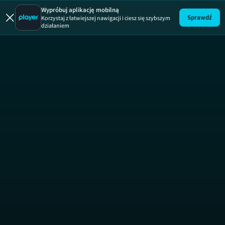
Wypróbuj aplikację mobilną
Sprawdź
Korzystaj z łatwiejszej nawigacji i ciesz się szybszym
działaniem