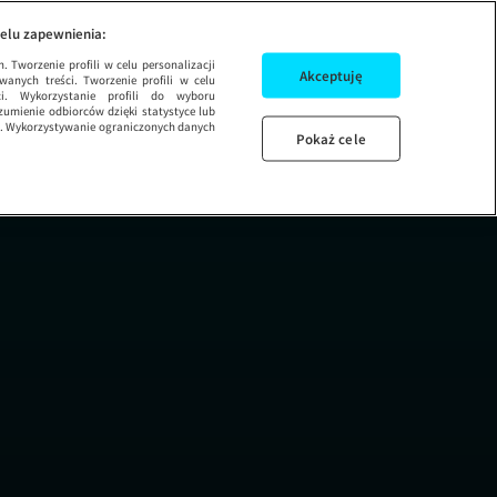
ma
elu zapewnienia:
 Tworzenie profili w celu personalizacji
Akceptuję
wanych treści. Tworzenie profili w celu
ci. Wykorzystanie profili do wyboru
umienie odbiorców dzięki statystyce lub
ug. Wykorzystywanie ograniczonych danych
Pokaż cele