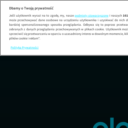
Dbamy o Twoją prywatność
Jeśli użytkownik wyrazi na to zgodę, my, nasze
podmioty stowarzyszone
i naszych
16
może przechowywać dane osobowe na urządzeniu użytkownika i uzyskiwać do nich d
bardziej spersonalizowanego sposobu przeglądania. Odbywa się to poprzez przetw
zebranych z danych przeglądania przechowywanych w plikach cookie. Użytkownik może
sprzeciwić się przetwarzaniu w oparciu o uzasadniony interes w dowolnym momencie, kli
plików cookie i reklam”.
Polityka Prywatności