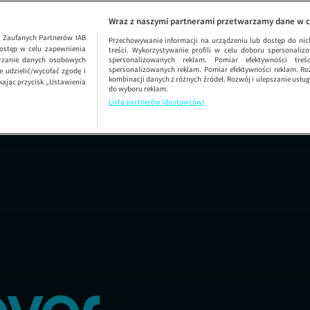
Wraz z naszymi partnerami przetwarzamy dane w c
1
Zaufanych Partnerów IAB
Przechowywanie informacji na urządzeniu lub dostęp do nich.
ostęp w celu zapewnienia
treści. Wykorzystywanie profili w celu doboru spersonalizo
arzanie danych osobowych
spersonalizowanych reklam. Pomiar efektywności treś
spersonalizowanych reklam. Pomiar efektywności reklam. Roz
 udzielić/wycofać zgodę i
kombinacji danych z różnych źródeł. Rozwój i ulepszanie usł
kając przycisk „Ustawienia
do wyboru reklam.
Lista partnerów (dostawców)