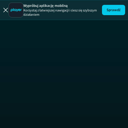
Wypróbuj aplikację mobilną
Sprawdź
Korzystaj z łatwiejszej nawigacji i ciesz się szybszym
działaniem