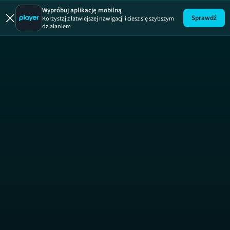
Wypróbuj aplikację mobilną
Sprawdź
Korzystaj z łatwiejszej nawigacji i ciesz się szybszym
działaniem