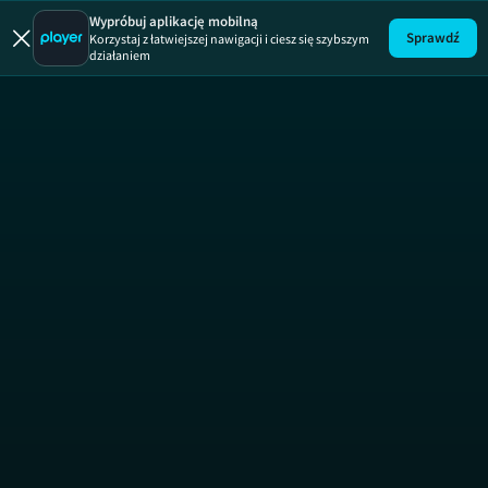
Wypróbuj aplikację mobilną
Sprawdź
Korzystaj z łatwiejszej nawigacji i ciesz się szybszym
działaniem