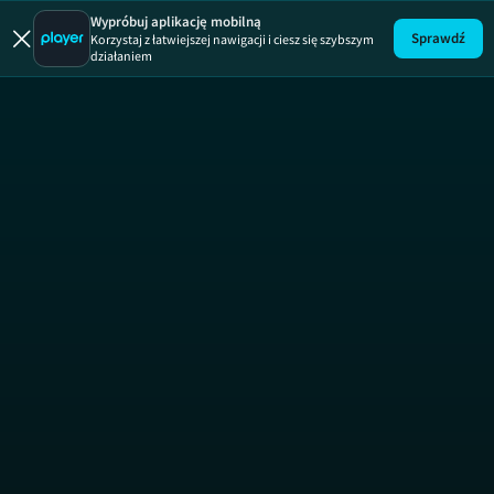
Wypróbuj aplikację mobilną
Sprawdź
Korzystaj z łatwiejszej nawigacji i ciesz się szybszym
działaniem