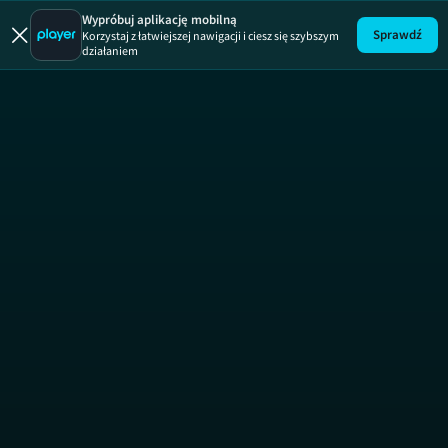
Wypróbuj aplikację mobilną
Sprawdź
Korzystaj z łatwiejszej nawigacji i ciesz się szybszym
działaniem