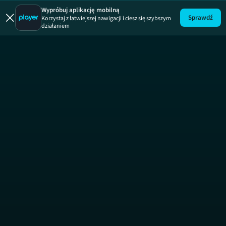
Wypróbuj aplikację mobilną
Sprawdź
Korzystaj z łatwiejszej nawigacji i ciesz się szybszym
działaniem