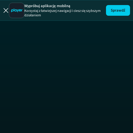
Wypróbuj aplikację mobilną
Sprawdź
Korzystaj z łatwiejszej nawigacji i ciesz się szybszym
działaniem