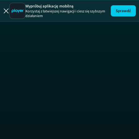
Wypróbuj aplikację mobilną
Sprawdź
Korzystaj z łatwiejszej nawigacji i ciesz się szybszym
działaniem