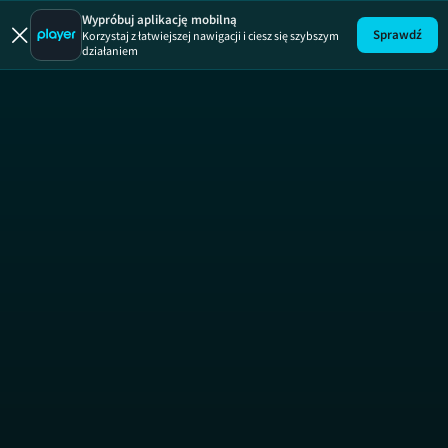
Wypróbuj aplikację mobilną
Sprawdź
Korzystaj z łatwiejszej nawigacji i ciesz się szybszym
działaniem