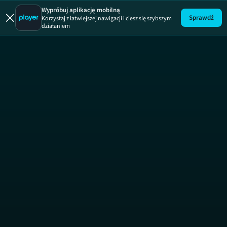
Wypróbuj aplikację mobilną
Sprawdź
Korzystaj z łatwiejszej nawigacji i ciesz się szybszym
działaniem