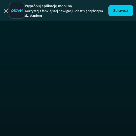
Wypróbuj aplikację mobilną
Sprawdź
Korzystaj z łatwiejszej nawigacji i ciesz się szybszym
działaniem