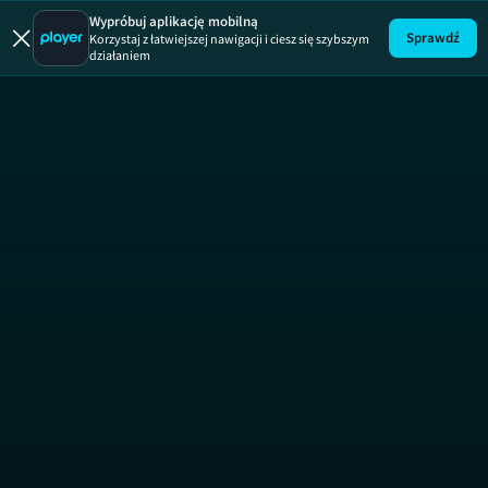
Wypróbuj aplikację mobilną
Sprawdź
Korzystaj z łatwiejszej nawigacji i ciesz się szybszym
działaniem