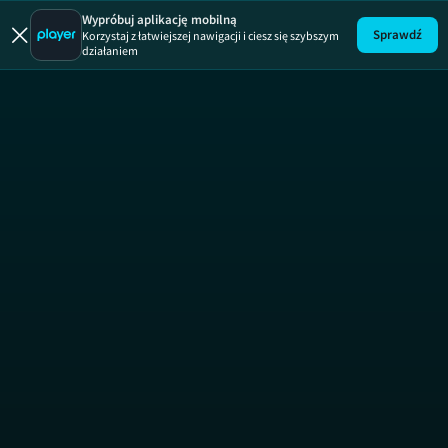
Wypróbuj aplikację mobilną
Sprawdź
Korzystaj z łatwiejszej nawigacji i ciesz się szybszym
działaniem