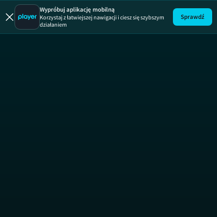
Wypróbuj aplikację mobilną
Sprawdź
Korzystaj z łatwiejszej nawigacji i ciesz się szybszym
działaniem