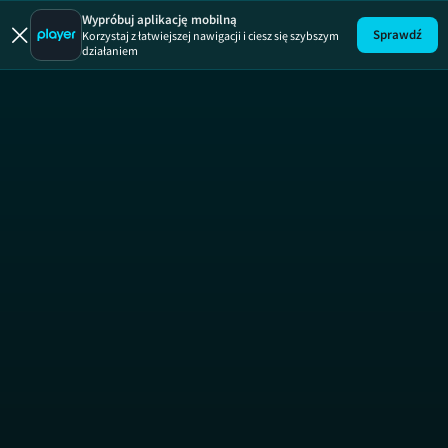
Wypróbuj aplikację mobilną
Sprawdź
Korzystaj z łatwiejszej nawigacji i ciesz się szybszym
działaniem