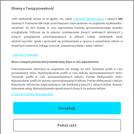
Wypróbuj aplikację mobilną
Dbamy o Twoją prywatność
Sprawdź
Korzystaj z łatwiejszej nawigacji i ciesz się szybszym
działaniem
Jeśli użytkownik wyrazi na to zgodę, my, nasze
podmioty stowarzyszone
i naszych
161
Zaufanych Partnerów IAB może przechowywać dane osobowe na urządzeniu użytkownika i
uzyskiwać do nich dostęp w celu zapewnienia bardziej spersonalizowanego sposobu
przeglądania. Odbywa się to poprzez przetwarzanie danych osobowych zebranych z
danych przeglądania przechowywanych w plikach cookie. Użytkownik może
udzielić/wycofać zgodę i sprzeciwić się przetwarzaniu w oparciu o uzasadniony interes w
dowolnym momencie, klikając przycisk „Ustawienia plików cookie i reklam”.
Polityka Prywatności
Wraz z naszymi partnerami przetwarzamy dane w celu zapewnienia:
Przechowywanie informacji na urządzeniu lub dostęp do nich. Tworzenie profili w celu
personalizacji treści. Wykorzystywanie profili w celu doboru spersonalizowanych treści.
Tworzenie profili w celu spersonalizowanych reklam. Pomiar efektywności treści.
Wykorzystanie profili do wyboru spersonalizowanych reklam. Pomiar efektywności reklam.
Rozumienie odbiorców dzięki statystyce lub kombinacji danych z różnych źródeł. Rozwój i
ulepszanie usług. Wykorzystywanie ograniczonych danych do wyboru reklam.
Lista partnerów (dostawców)
Akceptuję
Pokaż cele