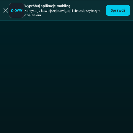
Wypróbuj aplikację mobilną
Sprawdź
Korzystaj z łatwiejszej nawigacji i ciesz się szybszym
działaniem