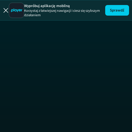
Wypróbuj aplikację mobilną
Sprawdź
Korzystaj z łatwiejszej nawigacji i ciesz się szybszym
działaniem